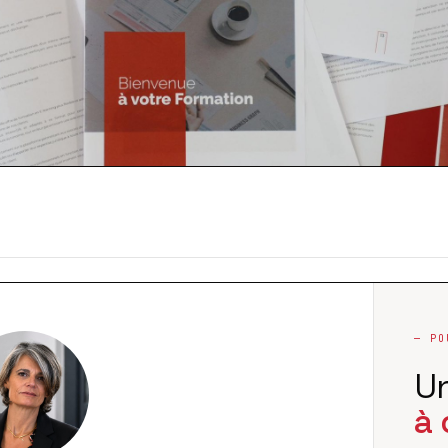
— PO
U
à 