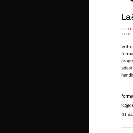
La
DIREC
HANDI
Votre
forma
progr
adap
handi
forma
lc@ce
01 44