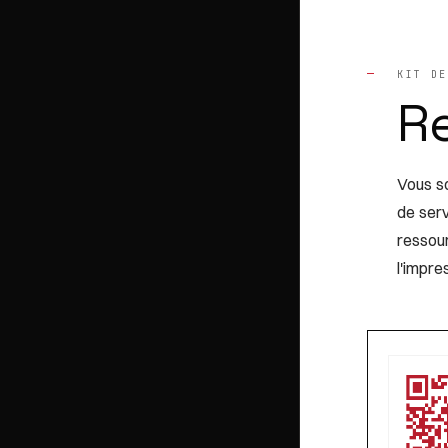
—
KIT DE
R
Vous so
de ser
ressou
l'impre