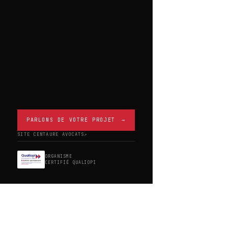
PARLONS DE VOTRE PROJET
→
SITE CENTAURE AVOCATS
↗
ORGANISME
CERTIFIÉ QUALIOPI
Forma
Co