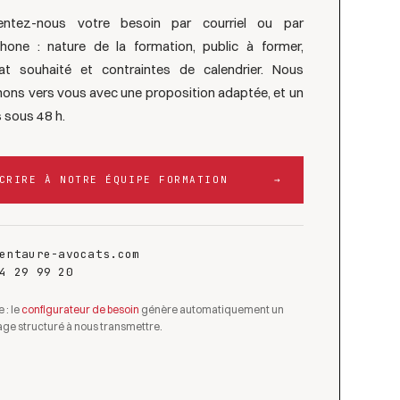
entez-nous votre besoin par courriel ou par
phone : nature de la formation, public à former,
at souhaité et contraintes de calendrier. Nous
nons vers vous avec une proposition adaptée, et un
 sous 48 h.
CRIRE À NOTRE ÉQUIPE FORMATION
→
entaure-avocats.com
4 29 99 20
 : le
configurateur de besoin
génère automatiquement un
ge structuré à nous transmettre.