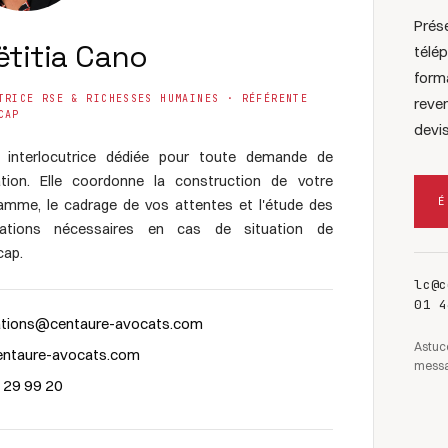
Prés
ëtitia Cano
télé
form
TRICE RSE & RICHESSES HUMAINES · RÉFÉRENTE
reve
CAP
devis
 interlocutrice dédiée pour toute demande de
tion. Elle coordonne la construction de votre
É
amme, le cadrage de vos attentes et l'étude des
tations nécessaires en cas de situation de
cap.
lc@c
01 4
tions@centaure-avocats.com
Astuce
ntaure-avocats.com
messa
 29 99 20