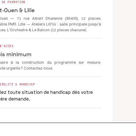
 DE FORMATION
t-Ouen & Lille
-Ouen — 71 rue Albert Dhalenne (93400), 12 places,
ble PMR. Lille — Ateliers Lill'loi : salle principale jusqu'à
ces, L'Orchestre & Le Balcon (12 places chacune).
D'ACCÈS
ois minimum
saire à la construction du programme sur mesure.
e urgente ? Contactez-nous.
IBILITÉ & HANDICAP
lez toute situation de handicap dès votre
ière demande.