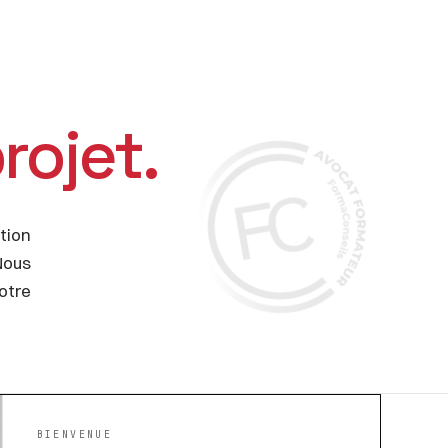
rojet.
tion
Nous
otre
BIENVENUE