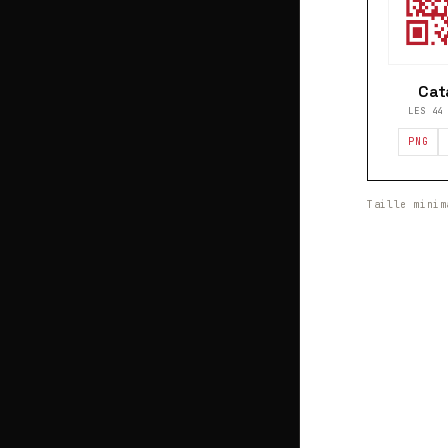
Cat
LES 44
PNG
Taille minim