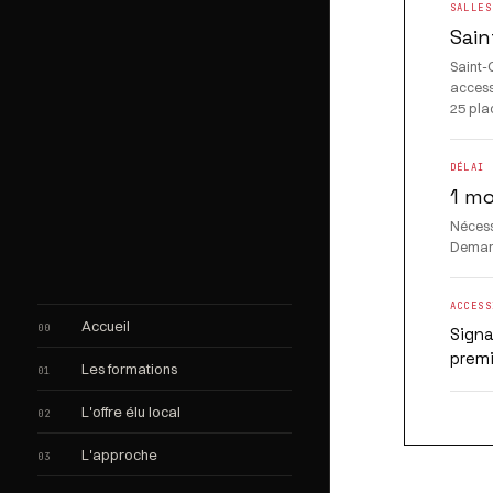
SALLES
Sain
Saint
accessi
25 pla
DÉLAI 
1 m
Néces
Demand
ACCESS
Accueil
00
Signa
prem
Les formations
01
L'offre élu local
02
L'approche
03