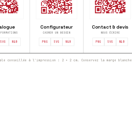
alogue
Configurateur
Contact & devis
 FORMATIONS
CADRER UN BESOIN
NOUS ÉCRIRE
SVG
N&B
PNG
SVG
N&B
PNG
SVG
N&B
ale conseillée à l'impression : 2 × 2 cm. Conservez la marge blanche