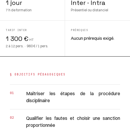
1 jour
Inter · Intra
7 h de formation
Présentiel ou distanciel
TARIF INTER
PRÉREQUIS
1 300 €
Aucun prérequis exigé.
HT
2 à 12 pers. · 960 € / 1 pers.
§ OBJECTIFS PÉDAGOGIQUES
Maîtriser les étapes de la procédure
disciplinaire
Qualifier les fautes et choisir une sanction
proportionnée