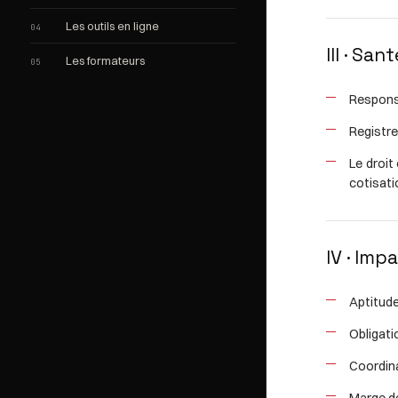
Les outils en ligne
04
III · Sa
Les formateurs
05
Responsa
Registre
Le droit
cotisati
IV · Imp
Aptitude
Obligati
Coordina