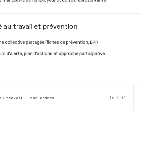
e manœuvre de l'employeur et de ses représentants
é au travail et prévention
 collective partagée (fiches de prévention, EPI)
urs d'alerte, plan d'actions et approche participative
au travail — non cadres
16 / 44