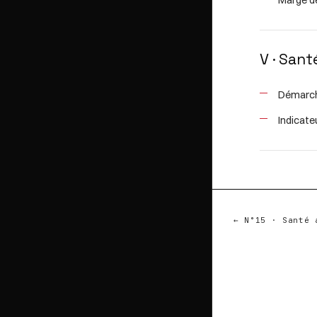
Marge d
V · Sant
Démarche
Indicate
← N°15 · Santé 