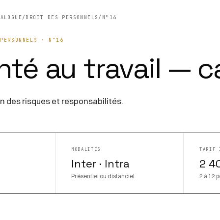
TALOGUE
/
DROIT DES PERSONNELS
/
N°16
 PERSONNELS · N°16
nté au travail — 
n des risques et responsabilités.
MODALITÉS
TARIF 
Inter · Intra
2 4
Présentiel ou distanciel
2 à 12 p