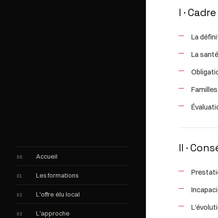
I · Cadr
La défin
La santé
Obligati
Familles
Évaluat
II · Con
Accueil
00
Prestati
Les formations
01
Incapacit
L'offre élu local
02
L'évolut
L'approche
03