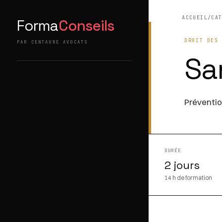
ACCUEIL
/
CA
Forma
Conseils
DROIT DES
PAR CENTAURE AVOCATS
Sa
Préventio
DURÉE
2 jours
14 h de formation