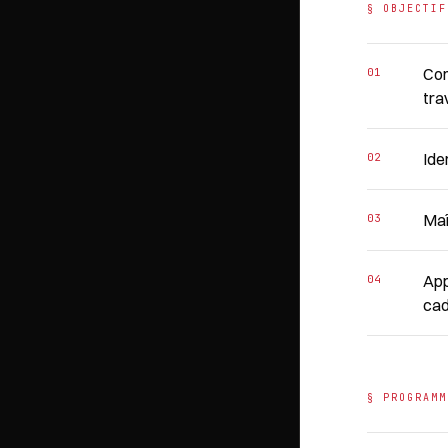
§ OBJECTIF
Con
tra
Ide
Maî
App
ca
§ PROGRAMM