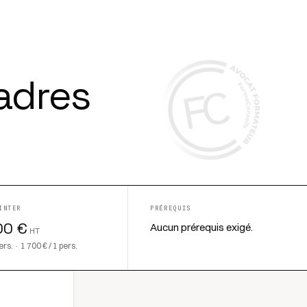
cadres
INTER
PRÉREQUIS
00 €
Aucun prérequis exigé.
HT
ers. · 1 700 € / 1 pers.