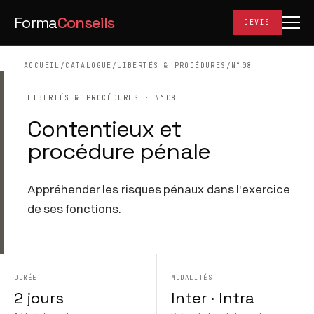
Forma
Conseils
DEVIS
ACCUEIL
/
CATALOGUE
/
LIBERTÉS & PROCÉDURES
/
N°08
LIBERTÉS & PROCÉDURES · N°08
Contentieux et
procédure pénale
Appréhender les risques pénaux dans l'exercice
de ses fonctions.
DURÉE
MODALITÉS
2 jours
Inter · Intra